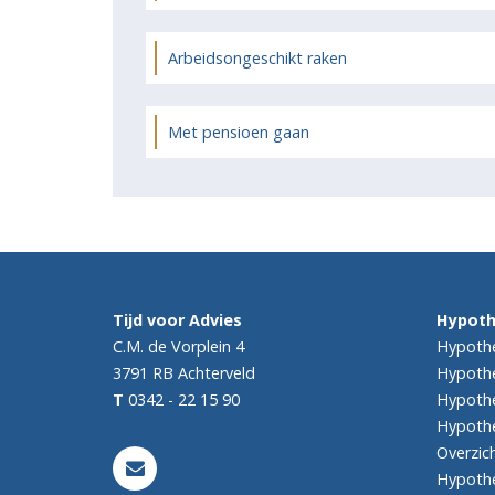
Arbeidsongeschikt raken
Met pensioen gaan
Tijd voor Advies
Hypot
C.M. de Vorplein 4
Hypothe
3791 RB
Achterveld
Hypothe
T
0342 - 22 15 90
Hypothe
Hypothe
Overzic
Hypoth