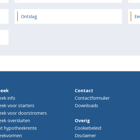
Ontslag
Ee
heek
Contact
ek info
Contactformulier
ek voor starters
Downloads
ek voor doorstromers
ek oversluiten
Overig
ht hypotheekrente
Cookiebeleid
eekvormen
Disclaimer