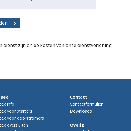
n dienst zijn en de kosten van onze dienstverlening
heek
Contact
ek info
Contactformulier
ek voor starters
Downloads
ek voor doorstromers
ek oversluiten
Overig