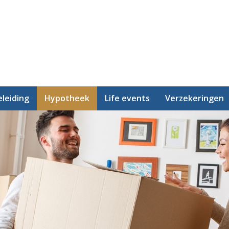
leiding
Hypotheek
Life events
Verzekeringen