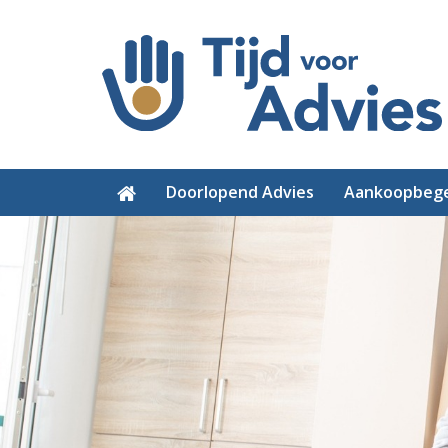
Doorlopend Advies
Aankoopbege