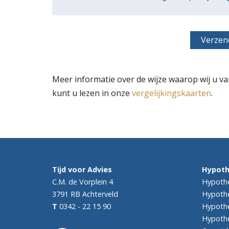
Meer informatie over de wijze waarop wij u va
kunt u lezen in onze
vergelijkingskaarten
.
Tijd voor Advies
Hypot
C.M. de Vorplein 4
Hypothe
3791 RB
Achterveld
Hypothe
T
0342 - 22 15 90
Hypothe
Hypothe